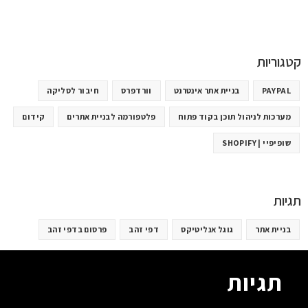
קטגוריות
PAYPAL
בניית אתר אינטרנט
וורדפרס
חיבור לסליקה
מערכות לניהול תוכן בקוד פתוח
פלטפורמה לבניית אתרים
קידום
שופיפיי | SHOPIFY
תגיות
בניית אתר
גוגל אנליטיקס
דפי זהב
פרסום בדפי זהב
תגיות