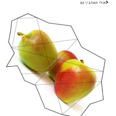
אולי תאהב/י גם