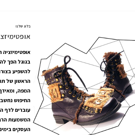
בלוג שלנו
אופטימיזצי
אופטימיזציה ח
בגוגל הפך להי
להשפיע בצורה
הראשון של תו
המפה, ומאידך,
החיפוש נחשבים
עוברים לדף הש
המשמעות הרבה
העסקים בימינ