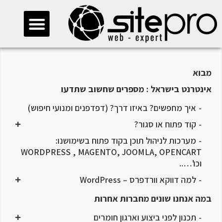
>
חוברת
>
איך מחפשים? באיזו דרך? (דפדפנים ומנועי חיפוש)
חייגו 073-2745500
מבוא
אינטרנט בישראל : מספרים שחשוב שתדעו
איך מחפשים? באיזו דרך? (דפדפנים ומנועי חיפוש)
קוד פתוח או סגור?
מערכות לניהול תוכן בקוד פתוח בשימושנו:
WORDPRESS , MAGENTO, JOOMLA, OPENCART
וכו'…..
למה דווקא וורדפרס – WordPress
במה אנחנו שונים מחברות אחרות
תכנון לפני ביצוע וארגון חומרים