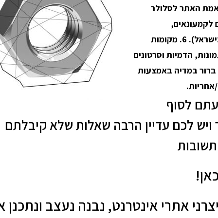
רים שיווקיים מוכנים למשווקים. 3. התאמת האתר לסלולר
נאים לקמעונאים,
לפרטיים….. 5. מה הערך המוסף של המוצר (מיוצר בישראל). 6. מקומות
דרכי רכישה. 7. מפרטים טכניים ותקנים. 8. תמונות, הדמיות וסרטונים
מכירה באופן ברור במדיה באמצעות
תם לסוף
ויש לכם עדיין הרבה שאלות שלא קיבלתם
תשובות
כאן!
יצרני אתרי אינטרנט, נבנה נעצב ונתכנן 