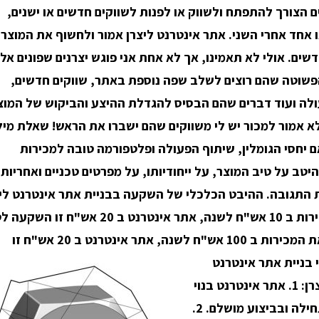
ם הצורך להתפתח ולשווק או לפנות לשווקים חדשים או ישנים,
 אחד אחרי השני. אתר אינטרנט ליצרן אמור ולחשוף את המוצר
שים. אולי לא תאמינו, אך לא אחת אני פוגש יצרנים שפונים אלי
שוטה שהם רוצים לשלב שפה נוספת באתר, שווקים חדשים,
ולה ועוד דברים שהם הבסיס להגדלת ההיצע והביקוש של המוצ
 לא אמור למכור יש לי משווקים שהם ישברו את הראש! שאלת מילי
ם יחסי הגומלין, שיתוף הפעולה ופלטפורמה טובה למכירות
טב על טיב המוצר, על ייחודיותו, על מפרטים טכניים ואחריות,
ת התגובה. ההיבט הכלכלי של השקעה בבניית אתר אינטרנט לי
השקע לטווח ארוך: אם אתה מתכנן להרחיב את המכירות ב 10 אש"ח לשנה, אתר אינטרנט ב 20 אש
ארוך. השקעה לטווח קצר: אם אתה מתכנן להרחיב את המכירות ב 100 אש"ח לשנה, אתר אינטרנט ב 20 אש"ח זו
 בניית אתר אינטרנט
ליצרן עשרה כללים לפעילות אינטרנטית מוצלחת ליצרן: 1. אתר אינטרנט בנוי
נכון ,ייצוגי או מעוצב, העיקר שיהיה בנוי במחשבה תחילה ובביצוע מושלם. 2.