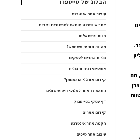
הבלוג של סייטפרו
עיצוב אתר אינטרנט
נו
אתר אינטרנט מותאם למכשירים ניידים
חנות וירטואלית
ר.
מה זה חוויית משתמש?
ון
בניית אתרים לעסקים
אופטימיזציה חיצונית
 הם
קידום אורגני או ממומן?
צרן
התאמת האתר למנועי חיפוש שונים
"ח זו השקעה לטווח
דף עסקי בפייסבוק
קידום אתרים
הקמת אתר אינטרנט
עיצוב אתר טיפים