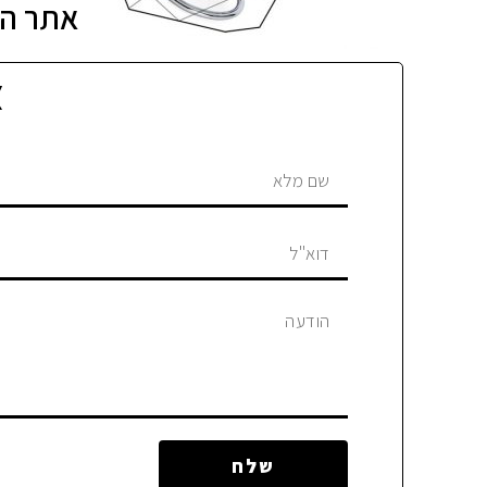
אתר הא
צ
שלח