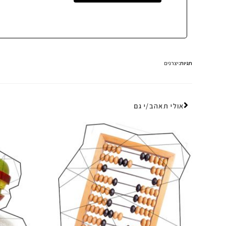
תגיות:
יצרנים
אולי תאהב/י גם